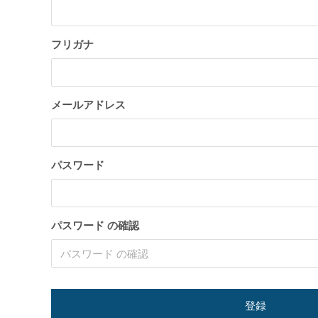
トが構築出来る「TCD」テーマについて紹
のPoc
介致します。
い
2022.03.01
2022.03.0
フリガナ
メールアドレス
パスワード
【国内最大WordPressテーマ 】素敵なサイ
WordP
トが構築出来る「TCD」テーマについて紹
方法
パスワード の確認
介致します。
2022.03.01
2022.01.3