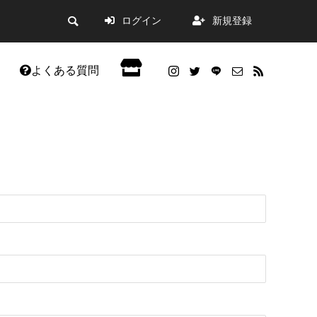
ログイン
新規登録
よくある質問
会員限定記事
した。
WordPress5.9アップデートの不具合改善