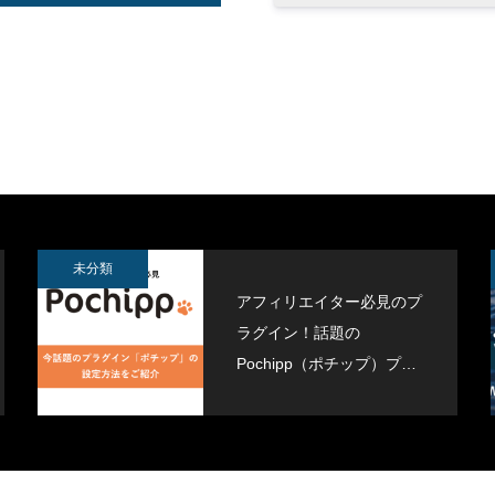
ジムデモサイト作成しました。
Contact Form 7 で設定したreC
導入しました
3
2021.11.16
未分類
アフィリエイター必見のプ
ラグイン！話題の
Pochipp（ポチップ）プラ
グインがすごい