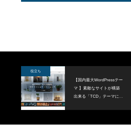
SWELLボックスメニューをスマホで表示
スポーツ
させる方法
2022.02.11
2022.02.0
役立ち
【国内最大WordPressテー
マ 】素敵なサイトが構築
出来る「TCD」テーマにつ
いて紹介致します。