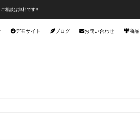
ご相談は無料です!!
せ
デモサイト
ブログ
お問い合わせ
商品
役立ち
カスタマイズ
エイター必見のプラグイン！話題
スポーツジムデモサイト作成しま