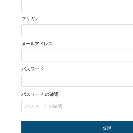
トが構築出来る「TCD」テーマについて紹
のPoc
介致します。
い
2022.03.01
2022.03.0
フリガナ
メールアドレス
パスワード
【国内最大WordPressテーマ 】素敵なサイ
WordP
トが構築出来る「TCD」テーマについて紹
方法
パスワード の確認
介致します。
2022.03.01
2022.01.3