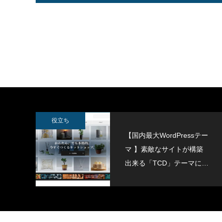
SWELLボックスメニューをスマホで表示
スポーツ
させる方法
2022.02.11
2022.02.0
役立ち
【国内最大WordPressテー
マ 】素敵なサイトが構築
出来る「TCD」テーマにつ
いて紹介致します。