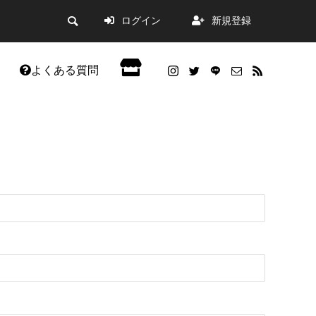
ログイン
新規登録
よくある質問
会員限定記事
した。
WordPress5.9アップデートの不具合改善