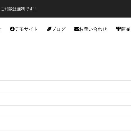
ご相談は無料です!!
せ
デモサイト
ブログ
お問い合わせ
商品
役立ち
カスタマイズ
エイター必見のプラグイン！話題
スポーツジムデモサイト作成しま