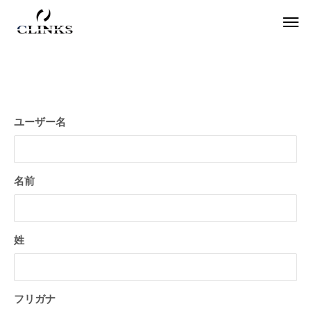
ユーザー名
ワードプレス
役
名前
姓
【国内最大WordPressテーマ 】素敵なサイ
アフィリエイター必
フリガナ