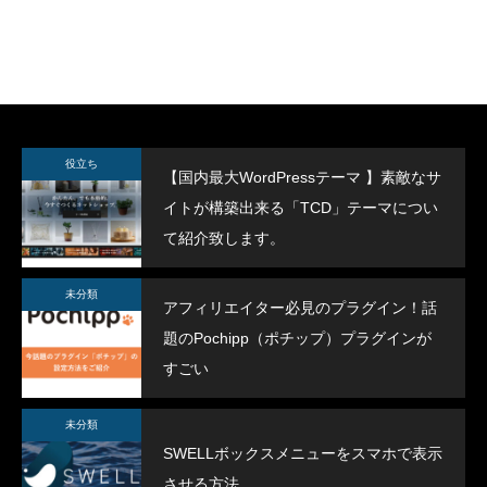
SWELLボックスメニューをスマホで表示
スポーツジムデモサ
役立ち
【国内最大WordPressテーマ 】素敵なサ
させる方法
イトが構築出来る「TCD」テーマについ
2022.02.11
2022.02.03
て紹介致します。
未分類
アフィリエイター必見のプラグイン！話
題のPochipp（ポチップ）プラグインが
すごい
未分類
SWELLボックスメニューをスマホで表示
させる方法