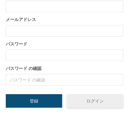
トが構築出来る「TCD」テーマについて紹
のPochipp（ポ
介致します。
い
2022.03.01
2022.03.01
メールアドレス
パスワード
パスワード の確認
【国内最大WordPressテーマ 】素敵なサイ
WordPress5.9
トが構築出来る「TCD」テーマについて紹
方法
介致します。
2022.03.01
2022.01.30
ログイン