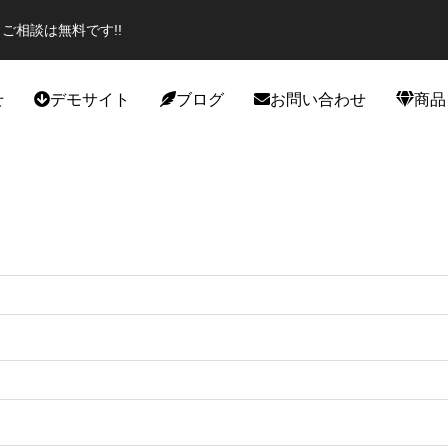
ご相談は無料です!!
せ
デモサイト
ブログ
お問い合わせ
商品
役立ち
カスタマイズ
エイター必見のプラグイン！話題
スポーツジムデモサイト作成しま