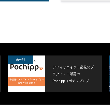
ジムデモサイト作成しました。
Contact Form 7 で設定したreC
導入しました
3
2021.11.16
未分類
アフィリエイター必見のプ
ラグイン！話題の
Pochipp（ポチップ）プラ
グインがすごい