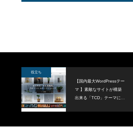
SWELLボックスメニューをスマホで表示
スポーツ
させる方法
2022.02.11
2022.02.0
役立ち
【国内最大WordPressテー
マ 】素敵なサイトが構築
出来る「TCD」テーマにつ
いて紹介致します。