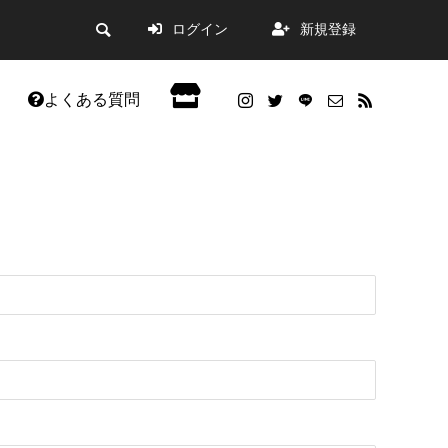
ログイン
新規登録
よくある質問
会員限定記事
した。
WordPress5.9アップデートの不具合改善