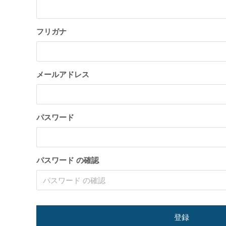
トが構築出来る「TCD」テーマについて紹
のPoc
介致します。
い
2022.03.01
2022.03.0
フリガナ
メールアドレス
パスワード
【国内最大WordPressテーマ 】素敵なサイ
WordP
トが構築出来る「TCD」テーマについて紹
方法
パスワード の確認
介致します。
2022.03.01
2022.01.3