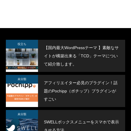
SWELLボックスメニューをスマホで表示
スポーツジムデモサ
役立ち
【国内最大WordPressテーマ 】素敵なサ
させる方法
イトが構築出来る「TCD」テーマについ
2022.02.11
2022.02.03
て紹介致します。
未分類
アフィリエイター必見のプラグイン！話
題のPochipp（ポチップ）プラグインが
すごい
未分類
SWELLボックスメニューをスマホで表示
させる方法