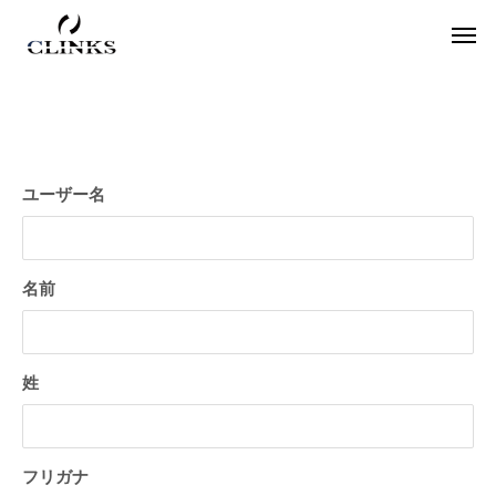
ユーザー名
ワードプレス
役
名前
姓
【国内最大WordPressテーマ 】素敵なサイ
アフィリエイター必
フリガナ