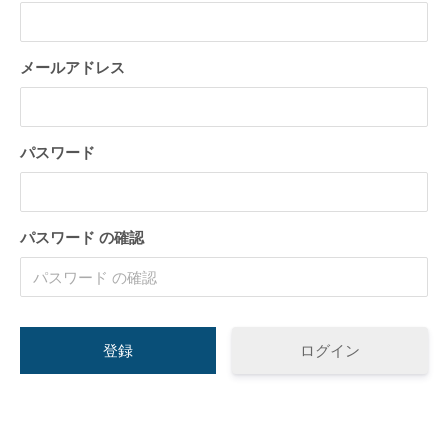
トが構築出来る「TCD」テーマについて紹
のPochipp（ポ
介致します。
い
2022.03.01
2022.03.01
メールアドレス
パスワード
パスワード の確認
【国内最大WordPressテーマ 】素敵なサイ
WordPress5.9
トが構築出来る「TCD」テーマについて紹
方法
介致します。
2022.03.01
2022.01.30
ログイン