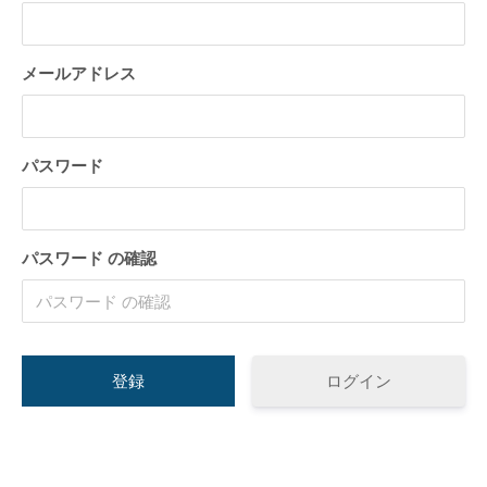
トが構築出来る「TCD」テーマについて紹
のPochipp（ポ
介致します。
い
2022.03.01
2022.03.01
メールアドレス
パスワード
パスワード の確認
【国内最大WordPressテーマ 】素敵なサイ
WordPress5.9
トが構築出来る「TCD」テーマについて紹
方法
介致します。
2022.03.01
2022.01.30
ログイン