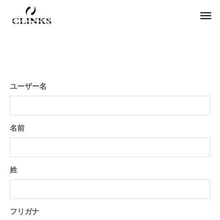
ユーザー名
ワードプレス
役
名前
姓
【国内最大WordPressテーマ 】素敵なサイ
アフィリエイター必
フリガナ