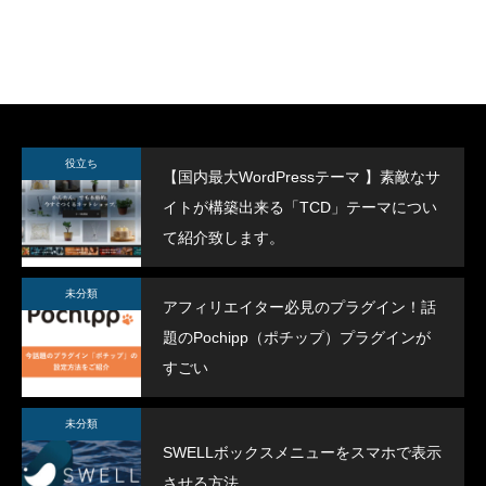
SWELLボックスメニューをスマホで表示
スポーツジムデモサ
役立ち
【国内最大WordPressテーマ 】素敵なサ
させる方法
イトが構築出来る「TCD」テーマについ
2022.02.11
2022.02.03
て紹介致します。
未分類
アフィリエイター必見のプラグイン！話
題のPochipp（ポチップ）プラグインが
すごい
未分類
SWELLボックスメニューをスマホで表示
させる方法