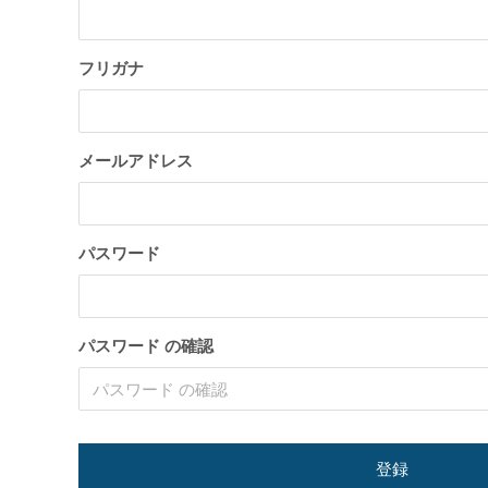
トが構築出来る「TCD」テーマについて紹
のPoc
介致します。
い
2022.03.01
2022.03.0
フリガナ
メールアドレス
パスワード
【国内最大WordPressテーマ 】素敵なサイ
WordP
トが構築出来る「TCD」テーマについて紹
方法
パスワード の確認
介致します。
2022.03.01
2022.01.3