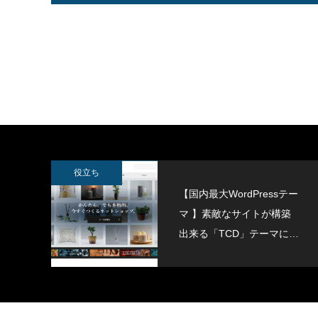
SWELLボックスメニューをスマホで表示
スポーツ
させる方法
2022.02.11
2022.02.0
役立ち
【国内最大WordPressテー
マ 】素敵なサイトが構築
出来る「TCD」テーマにつ
いて紹介致します。