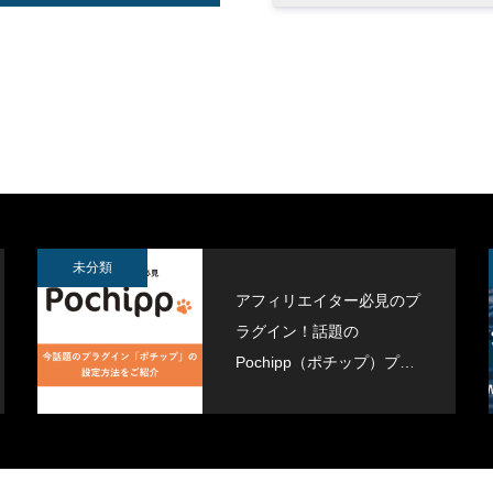
ジムデモサイト作成しました。
Contact Form 7 で設定したreC
導入しました
3
2021.11.16
未分類
アフィリエイター必見のプ
ラグイン！話題の
Pochipp（ポチップ）プラ
グインがすごい