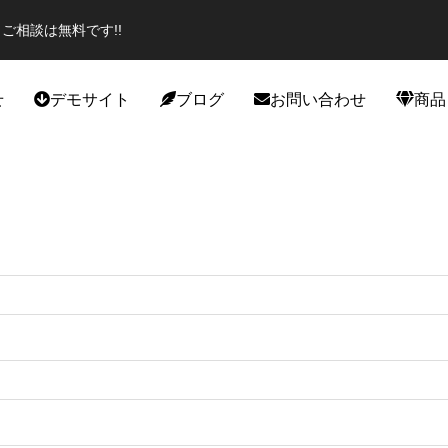
ご相談は無料です!!
せ
デモサイト
ブログ
お問い合わせ
商品
役立ち
カスタマイズ
エイター必見のプラグイン！話題
スポーツジムデモサイト作成しま