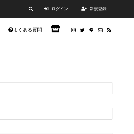
ログイン
新規登録
よくある質問
会員限定記事
した。
WordPress5.9アップデートの不具合改善