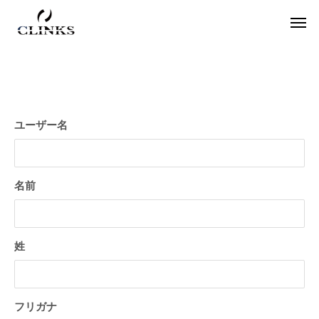
ユーザー名
ワードプレス
役
名前
姓
【国内最大WordPressテーマ 】素敵なサイ
アフィリエイター必
フリガナ