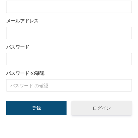
トが構築出来る「TCD」テーマについて紹
のPochipp（ポ
介致します。
い
2022.03.01
2022.03.01
メールアドレス
パスワード
パスワード の確認
【国内最大WordPressテーマ 】素敵なサイ
WordPress5.9
トが構築出来る「TCD」テーマについて紹
方法
介致します。
2022.03.01
2022.01.30
ログイン