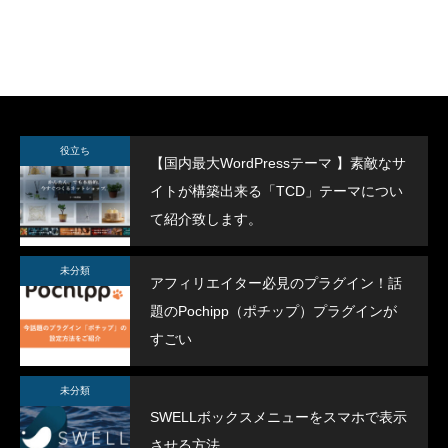
SWELLボックスメニューをスマホで表示
スポーツジムデモサ
役立ち
【国内最大WordPressテーマ 】素敵なサ
させる方法
イトが構築出来る「TCD」テーマについ
2022.02.11
2022.02.03
て紹介致します。
未分類
アフィリエイター必見のプラグイン！話
題のPochipp（ポチップ）プラグインが
すごい
未分類
SWELLボックスメニューをスマホで表示
させる方法