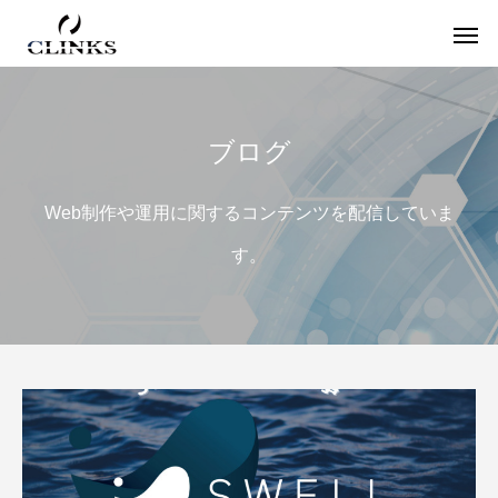
ブログ
ワードプレス
役
Web制作や運用に関するコンテンツを配信していま
す。
【国内最大WordPressテーマ 】素敵なサイ
アフィリエイター必