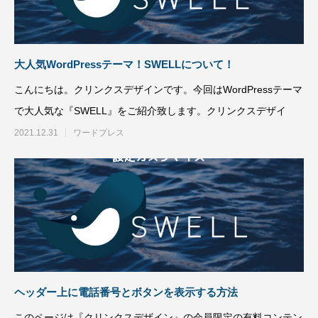
トが構築出来る「TCD」テーマについて紹
のPochipp（ポ
介致します。
い
2022.03.01
2022.03.01
大人気WordPressテーマ！SWELLについて！
こんにちは。クリンクスデザインです。今回はWordPressテーマ
で大人気な『SWELL』をご紹介致します。クリンクスデザイ
2021.12.31
ワードプレス
【国内最大WordPressテーマ 】素敵なサイ
WordPress5.9
トが構築出来る「TCD」テーマについて紹
方法
介致します。
2022.03.01
2022.01.30
ヘッダー上に電話番号とボタンを表示する方法
このページは『クリンクスデザイン』の会員限定の有料コンテン