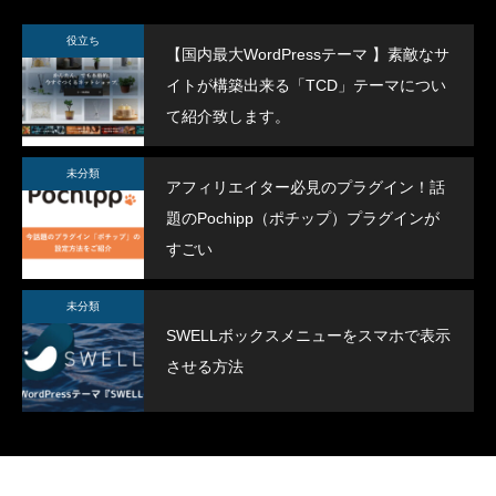
SWELLボックスメニューをスマホで表示
ヘッダー上に電話番
させる方法
方法
役立ち
【国内最大WordPressテーマ 】素敵なサ
2022.02.11
2021.12.27
イトが構築出来る「TCD」テーマについ
て紹介致します。
未分類
アフィリエイター必見のプラグイン！話
題のPochipp（ポチップ）プラグインが
すごい
未分類
SWELLボックスメニューをスマホで表示
させる方法