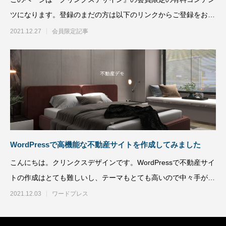
ツになります。登録のまだの方は以下のリンクからご登録をお願
い致します。会員登録
2021.12.27
会員限定記事
SWELLボックスメニューをスマホで表示
スポーツジムデモサ
させる方法
2022.02.11
2022.02.03
WordPressで高機能な不動産サイトを作成してみました
こんにちは。クリンクスデザインです。WordPressで不動産サイ
トの作成はとても難しいし、テーマもとても高いので中々手が出
せないで
2021.12.03
ワードプレス