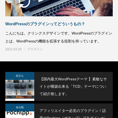
トが構築出来る「TCD」テーマについて紹
のPochipp（ポ
介致します。
い
2022.03.01
2022.03.01
WordPressのプラグインってどういうもの？
こんにちは。クリンクスデザインです。WordPressのプラグイン
とは、WordPressの機能を拡張する役割を持っています。
2021.03.20
プラグイン
【国内最大WordPressテーマ 】素敵なサイ
WordPress5.9
役立ち
【国内最大WordPressテーマ 】素敵なサ
トが構築出来る「TCD」テーマについて紹
方法
イトが構築出来る「TCD」テーマについ
介致します。
2022.03.01
2022.01.30
て紹介致します。
未分類
アフィリエイター必見のプラグイン！話