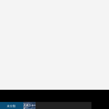
APTCHを
未分類