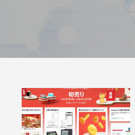
トが構築出来る「TCD」テーマについて紹
のPoc
介致します。
い
2022.03.01
2022.03.0
【国内最大WordPressテーマ 】素敵なサイ
WordP
トが構築出来る「TCD」テーマについて紹
方法
介致します。
2022.03.01
2022.01.3