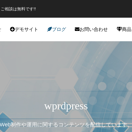
ご相談は無料です!!
せ
デモサイト
ブログ
お問い合わせ
商品
役立ち
カスタマイズ
wprdpress
Web制作や運用に関するコンテンツを配信しています
エイター必見のプラグイン！話題
スポーツジムデモサイト作成しま