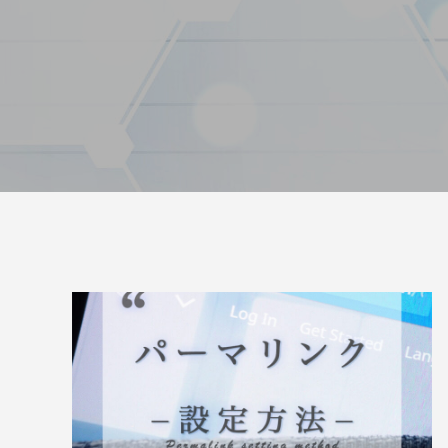
トが構築出来る「TCD」テーマについて紹
のPoc
介致します。
い
2022.03.01
2022.03.0
【国内最大WordPressテーマ 】素敵なサイ
WordP
トが構築出来る「TCD」テーマについて紹
方法
介致します。
2022.03.01
2022.01.3