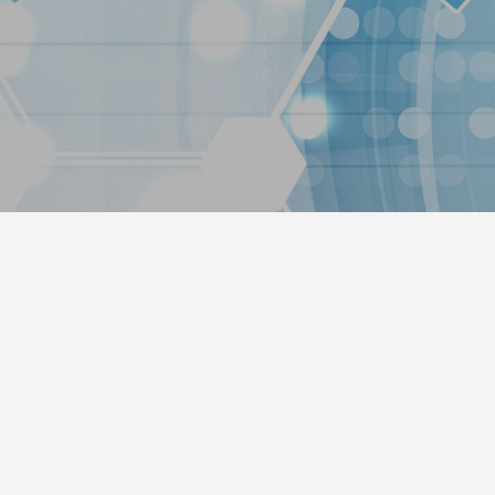
hipp（ポチップ）プラグインがすご
1
2022.02.03
ress5.9アップデートの不具合改善
新年あけましておめでとうござ
0
2022.01.30