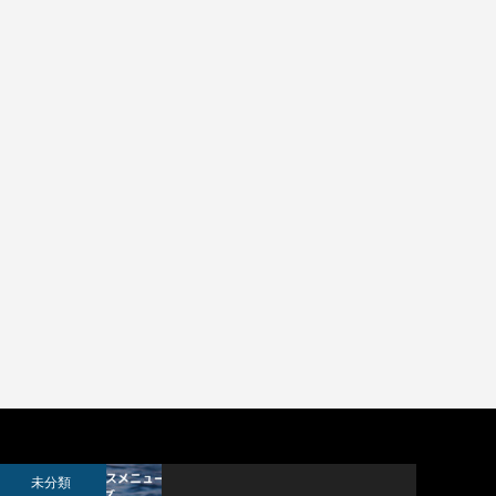
APTCHを
未分類