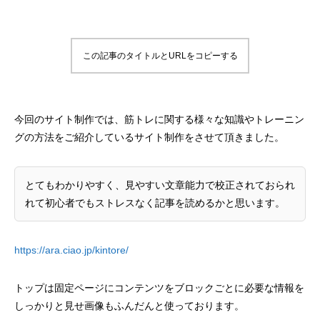
トが構築出来る「TCD」テーマについて紹
のPochipp（ポ
介致します。
い
2022.03.01
2022.03.01
この記事のタイトルとURLをコピーする
今回のサイト制作では、筋トレに関する様々な知識やトレーニン
グの方法をご紹介しているサイト制作をさせて頂きました。
とてもわかりやすく、見やすい文章能力で校正されておられ
れて初心者でもストレスなく記事を読めるかと思います。
【国内最大WordPressテーマ 】素敵なサイ
WordPress5.9
トが構築出来る「TCD」テーマについて紹
方法
介致します。
2022.03.01
2022.01.30
https://ara.ciao.jp/kintore/
トップは固定ページにコンテンツをブロックごとに必要な情報を
しっかりと見せ画像もふんだんと使っております。