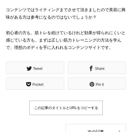
コンテンツではライティングまでさせて頂きましたので美容に興
味がある方は参考になるのではないでしょうか？
初心者の方も、筋トレを続けているけれど効果が得られにくいと
感じている方も、まずは
正しい筋力トレーニングの方法
を学ん
SWELLボックスメニューをスマホで表示
スポーツジムデモサ
で、理想のボディを手に入れれるコンテンツサイトです。
させる方法
2022.02.11
2022.02.03
Tweet
Share
Pocket
Pin it
この記事のタイトルとURLをコピーする
次の記事