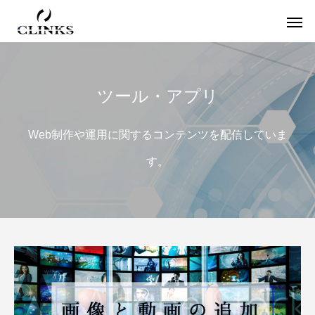
ツール・アプリ
ワードプレス
役
Web制作や運用に関するコンテンツを配信していま
す。
【国内最大WordPressテーマ 】素敵なサイ
アフィリエイター必