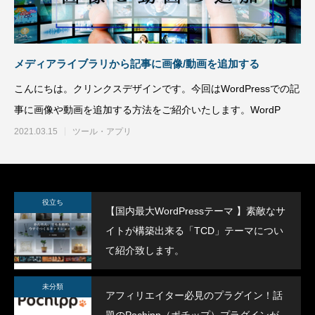
トが構築出来る「TCD」テーマについて紹
のPochipp（ポ
介致します。
い
2022.03.01
2022.03.01
メディアライブラリから記事に画像/動画を追加する
こんにちは。クリンクスデザインです。今回はWordPressでの記
事に画像や動画を追加する方法をご紹介いたします。WordP
2021.03.15
ツール・アプリ
【国内最大WordPressテーマ 】素敵なサイ
WordPress5.9
役立ち
【国内最大WordPressテーマ 】素敵なサ
トが構築出来る「TCD」テーマについて紹
方法
イトが構築出来る「TCD」テーマについ
介致します。
2022.03.01
2022.01.30
て紹介致します。
未分類
アフィリエイター必見のプラグイン！話