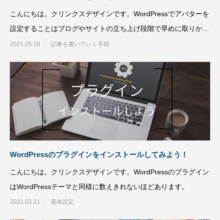
こんにちは。クリンクスデザインです。WordPressでアバターを
設定することはブログやサイトの立ち上げ段階で早めに取りかか
りたい項
2021.05.19
記事を書いていく手順
SWELLボックスメニューをスマホで表示
スポーツジムデモサ
させる方法
2022.02.11
2022.02.03
WordPressのプラグインをインストールしてみよう！
こんにちは。クリンクスデザインです。WordPressのプラグイン
はWordPressテーマと同様に数えきれないほどあります。
2021.03.21
基本設定