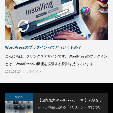
SWELLボックスメニューをスマホで表示
ヘッダー上に電話番
させる方法
方法
2022.02.11
2021.12.27
WordPressのプラグインってどういうもの？
こんにちは。クリンクスデザインです。WordPressのプラグイン
とは、WordPressの機能を拡張する役割を持っています。
2021.03.20
プラグイン
役立ち
【国内最大WordPressテーマ 】素敵なサ
イトが構築出来る「TCD」テーマについ