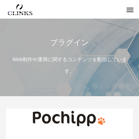
プラグイン
ワードプレス
役
Web制作や運用に関するコンテンツを配信していま
す。
【国内最大WordPressテーマ 】素敵なサイ
アフィリエイター必