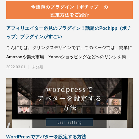
トが構築出来る「TCD」テーマについて紹
のPochipp（ポ
介致します。
い
2022.03.01
2022.03.01
アフィリエイター必見のプラグイン！話題のPochipp（ポチ
ップ）プラグインがすごい
こんにちは。クリンクスデザインです。このページでは、簡単に
Amazonや楽天市場、Yahooショッピングなどへのリンクを簡単
に、しか
2022.03.01
未分類
【国内最大WordPressテーマ 】素敵なサイ
WordPress5.9
トが構築出来る「TCD」テーマについて紹
方法
介致します。
2022.03.01
2022.01.30
WordPressでアバターを設定する方法