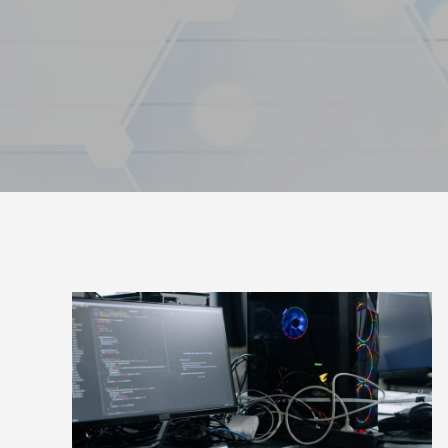
トが構築出来る「TCD」テーマについて紹
のPoc
介致します。
い
2022.03.01
2022.03.0
【国内最大WordPressテーマ 】素敵なサイ
WordP
トが構築出来る「TCD」テーマについて紹
方法
介致します。
2022.03.01
2022.01.3