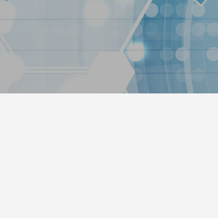
hipp（ポチップ）プラグインがすご
1
2022.02.03
ress5.9アップデートの不具合改善
新年あけましておめでとうござ
0
2022.01.30