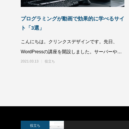
プログラミングが動画で効果的に学べるサイ
ト「3選」
こんにちは。クリンクスデザインです。先日、
SWELLボックスメニューをスマホで表示
スポーツ
させる方法
WordPressの講座を開設しました。サーバーやド
2022.02.11
2022.02.0
メインもわからず、今ま
2021.03.13
役立ち
役立ち