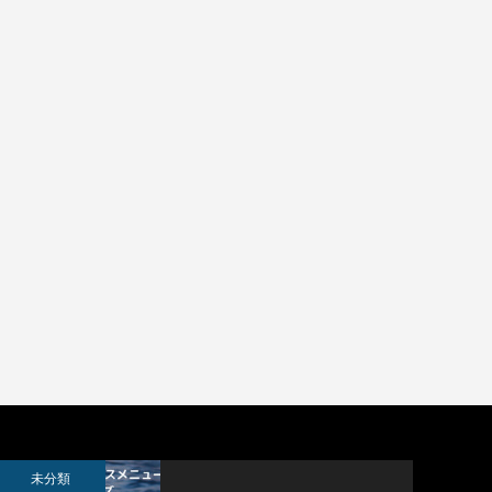
APTCHを
未分類