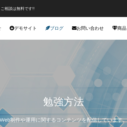
ご相談は無料です!!
せ
デモサイト
ブログ
お問い合わせ
商品
役立ち
カスタマイズ
勉強方法
Web制作や運用に関するコンテンツを配信しています
エイター必見のプラグイン！話題
スポーツジムデモサイト作成しま