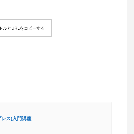
トルとURLをコピーする
ジムデモサイト作成しました。
Contact Form 7 で設定したreC
導入しました
3
2021.11.16
ドプレス)入門講座