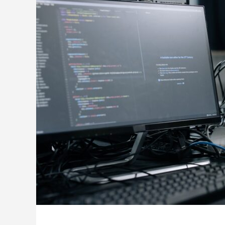
トが構築出来る「TCD」テーマについて紹
のPoc
介致します。
い
2022.03.01
2022.03.0
【国内最大WordPressテーマ 】素敵なサイ
WordP
トが構築出来る「TCD」テーマについて紹
方法
介致します。
2022.03.01
2022.01.3