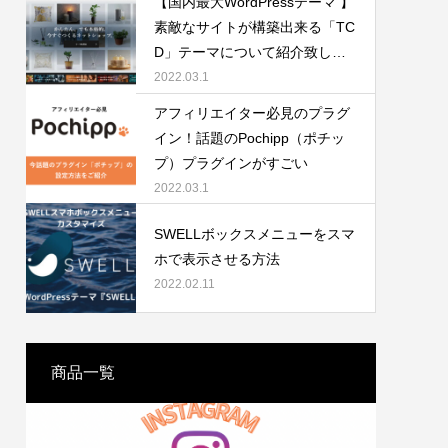
【国内最大WordPressテーマ 】
素敵なサイトが構築出来る「TC
D」テーマについて紹介致しま
す。
2022.03.1
アフィリエイター必見のプラグ
イン！話題のPochipp（ポチッ
APTCHを
プ）プラグインがすごい
2022.03.1
SWELLボックスメニューをスマ
ホで表示させる方法
2022.02.11
商品一覧