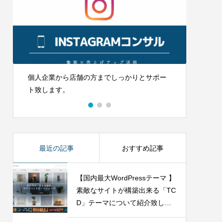
イズ方法
【これから副業で稼ぎたい初心者向け】ま
ずはTwitter攻略から！フォロワー1000人最
速『初心一の型』
2021.11.20
ー
センスがある女子向けメディアを構築する
Wo
WordPressテーマ
ログ
伝
最近の記事
おすすめ記事
【国内最大WordPressテーマ 】
素敵なサイトが構築出来る「TC
D」テーマについて紹介致しま
す。