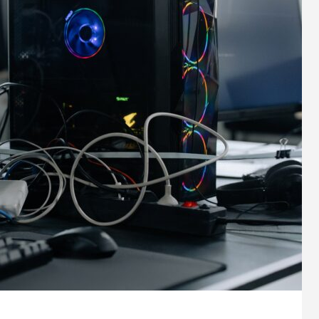
hipp（ポチップ）プラグインがすご
1
2022.02.03
ress5.9アップデートの不具合改善
新年あけましておめでとうござ
0
2022.01.30