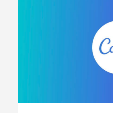
トが構築出来る「TCD」テーマについて紹
のPoc
介致します。
い
2022.03.01
2022.03.0
【国内最大WordPressテーマ 】素敵なサイ
WordP
トが構築出来る「TCD」テーマについて紹
方法
介致します。
2022.03.01
2022.01.3