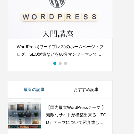
イズ方法
【これから副業で稼ぎたい初心者向け】ま
ずはTwitter攻略から！フォロワー1000人最
速『初心一の型』
2021.11.20
・ブ
個人企業から店舗の方までしっかりとサポー
セ
お
ト致します。
Wo
最近の記事
おすすめ記事
【国内最大WordPressテーマ 】
素敵なサイトが構築出来る「TC
D」テーマについて紹介致しま
す。