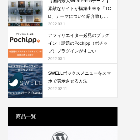
【国内最大WordPressテーマ 】
素敵なサイトが構築出来る「TC
D」テーマについて紹介致しま
す。
2022.03.1
アフィリエイター必見のプラグ
イン！話題のPochipp（ポチッ
APTCHを
プ）プラグインがすごい
2022.03.1
SWELLボックスメニューをスマ
ホで表示させる方法
2022.02.11
商品一覧