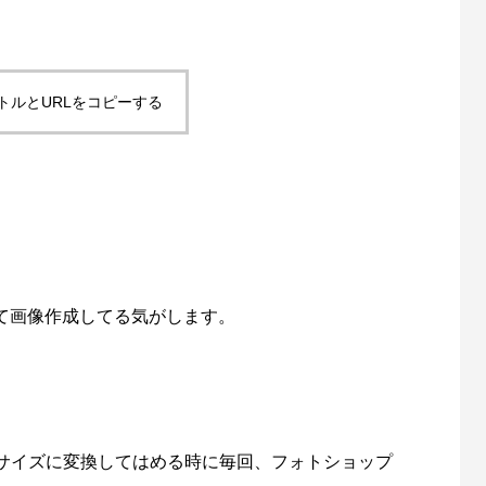
トルとURLをコピーする
ジムデモサイト作成しました。
Contact Form 7 で設定したreC
導入しました
3
2021.11.16
して画像作成してる気がします。
サイズに変換してはめる時に毎回、フォトショップ