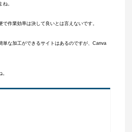
上に電話番号とボタンを表示する
お問い合わせフォームのカスタマ
よね。
7
2021.11.22
便で作業効率は決して良いとは言えないです。
単な加工ができるサイトはあるのですが、Canva
ィアを構築する
WordPress(ワードプレス)のホームページ
。
ログ、SEO対策などを60分マンツーマンで
伝えします。
ね。