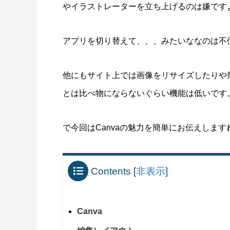
SWELLボックスメニューをスマホで表示
ヘッダー
やイラストレーターを立ち上げるのは嫌です
させる方法
方法
2022.02.11
2021.12.2
アプリを切り替えて、、、みたいななのは不
他にもサイト上では画像をリサイズしたりや簡
センスがある女子向けメデ
とは比べ物にならないぐらい機能は低いです
WordPressテーマ
で今回はCanvaの魅力を簡単にお伝えします
Contents
[
非表示
]
Canva