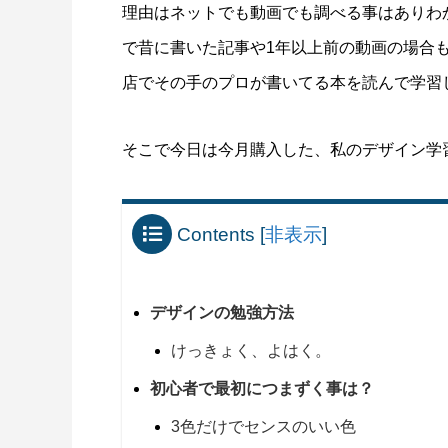
SWELLボックスメニューをスマホで表示
ヘッダー
理由はネットでも動画でも調べる事はありわ
させる方法
方法
で昔に書いた記事や1年以上前の動画の場合
2022.02.11
2021.12.2
店でその手のプロが書いてる本を読んで学習
そこで今日は今月購入した、私のデザイン学
個人企業から店
ト致します。
Contents
[
非表示
]
デザインの勉強方法
けっきょく、よはく。
初心者で最初につまずく事は？
3色だけでセンスのいい色