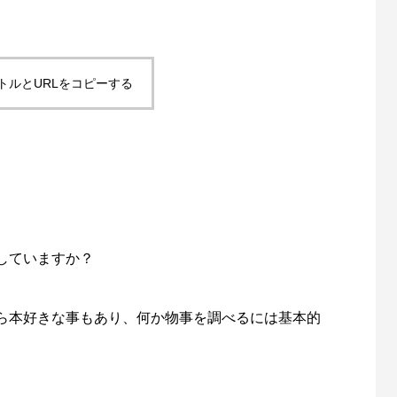
トルとURLをコピーする
ジムデモサイト作成しました。
Contact Form 7 で設定したreC
導入しました
3
2021.11.16
していますか？
ら本好きな事もあり、何か物事を調べるには基本的