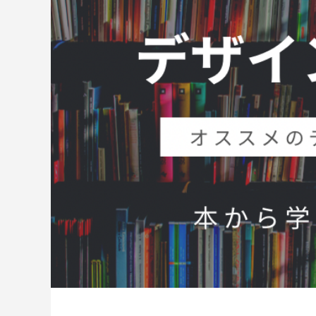
トが構築出来る「TCD」テーマについて紹
のPoc
介致します。
い
2022.03.01
2022.03.0
【国内最大WordPressテーマ 】素敵なサイ
WordP
トが構築出来る「TCD」テーマについて紹
方法
介致します。
2022.03.01
2022.01.3