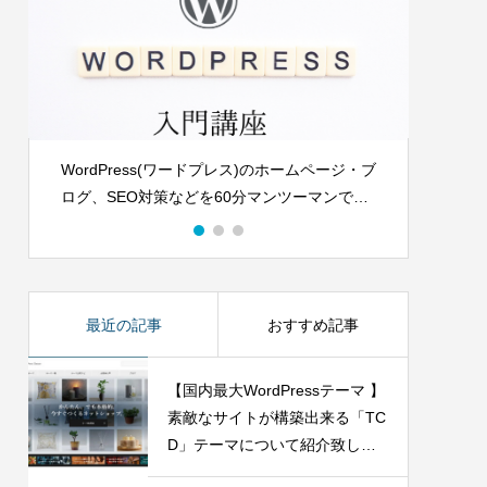
イズ方法
【これから副業で稼ぎたい初心者向け】ま
ずはTwitter攻略から！フォロワー1000人最
速『初心一の型』
2021.11.20
ホームページ・ブ
センスがある女子向けメディアを構築する
ツーマンでお
WordPressテーマ
最近の記事
おすすめ記事
【国内最大WordPressテーマ 】
素敵なサイトが構築出来る「TC
D」テーマについて紹介致しま
す。