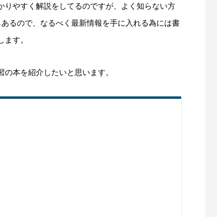
上に電話番号とボタンを表示する
お問い合わせフォームのカスタマ
かりやすく解説をしてるのですが、よく知らない方
もあるので、なるべく最新情報を手に入れる為には書
7
2021.11.22
します。
習の本を紹介したいと思います。
舗の方までしっかりとサポー
WordPress(ワードプレス)の
ログ、SEO対策などを60分マン
伝えします。