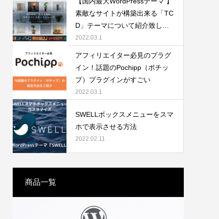
【国内最大WordPressテーマ 】
素敵なサイトが構築出来る「TC
D」テーマについて紹介致しま
す。
2022.03.1
アフィリエイター必見のプラグ
イン！話題のPochipp（ポチッ
APTCHを
プ）プラグインがすごい
2022.03.1
SWELLボックスメニューをスマ
ホで表示させる方法
2022.02.11
商品一覧