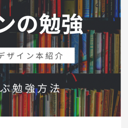
hipp（ポチップ）プラグインがすご
1
2022.02.03
ress5.9アップデートの不具合改善
新年あけましておめでとうござ
0
2022.01.30